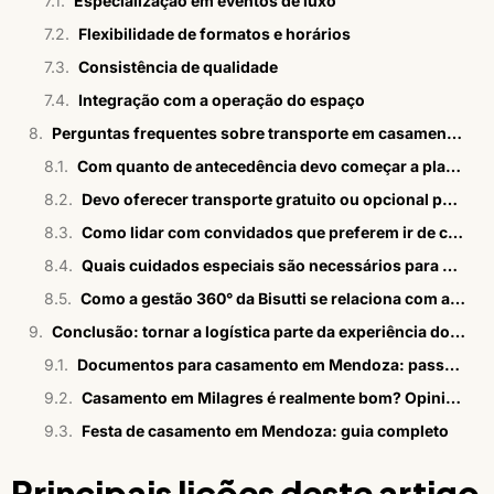
Especialização em eventos de luxo
Flexibilidade de formatos e horários
Consistência de qualidade
Integração com a operação do espaço
Perguntas frequentes sobre transporte em casamentos no campo
Com quanto de antecedência devo começar a planejar o transporte para um casamento no campo?
Devo oferecer transporte gratuito ou opcional para os convidados?
Como lidar com convidados que preferem ir de carro próprio até o espaço?
Quais cuidados especiais são necessários para convidados idosos ou com mobilidade reduzida?
Como a gestão 360° da Bisutti se relaciona com a logística de transporte em casamentos no campo?
Conclusão: tornar a logística parte da experiência do convidado
Documentos para casamento em Mendoza: passo a passo em 2026
Casamento em Milagres é realmente bom? Opiniões sinceras
Festa de casamento em Mendoza: guia completo
Principais lições deste artigo