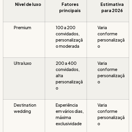
Nível de luxo
Fatores
Estimativa
principais
para 2026
Premium
100 a 200
Varia
convidados,
conforme
personalizaçã
personalizaçã
o moderada
o
Ultra luxo
200 a 400
Varia
convidados,
conforme
alta
personalizaçã
personalizaçã
o
o
Destination
Experiência
Varia
wedding
em vários dias,
conforme
máxima
personalizaçã
exclusividade
o