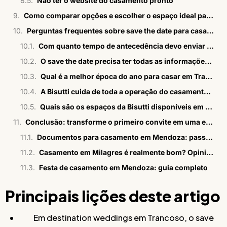
Não ter o website do casamento pronto
Como comparar opções e escolher o espaço ideal para seu casamento em Trancoso
Perguntas frequentes sobre save the date para casamentos em Trancoso
Com quanto tempo de antecedência devo enviar o save the date para um casamento em Trancoso?
O save the date precisa ter todas as informações do casamento?
Qual é a melhor época do ano para casar em Trancoso?
A Bisutti cuida de toda a operação do casamento em Trancoso?
Quais são os espaços da Bisutti disponíveis em Trancoso?
Conclusão: transforme o primeiro convite em uma experiência inesquecível com a Bisutti
Documentos para casamento em Mendoza: passo a passo em 2026
Casamento em Milagres é realmente bom? Opiniões sinceras
Festa de casamento em Mendoza: guia completo
Principais lições deste artigo
Em destination weddings em Trancoso, o save