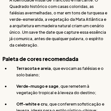
Quadrado histórico com casas coloridas, as
falésias avermelhadas, o mar em tons de turquesa e
verde-esmeralda, a vegetação da Mata Atlântica e
a arquitetura em madeira natural criam um cenário
único. Um save the date que capture essa essência
já comunica, antes de qualquer palavra, o espírito
da celebração.
Paleta de cores recomendada
Terracota e areia
, que evocam as falésias e o
solo baiano;
Verde-musgo e sage
, que remetem à
vegetação tropical e à leveza do destino;
Off-white e cru
, que conferem sofisticação e
leveza, ideais para o estilo rústico-chique;