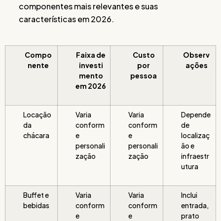
componentes mais relevantes e suas
características em 2026.
Compo
Faixa de
Custo
Observ
nente
investi
por
ações
mento
pessoa
em 2026
Locação
Varia
Varia
Depende
da
conform
conform
de
chácara
e
e
localizaç
personali
personali
ão e
zação
zação
infraestr
utura
Buffet e
Varia
Varia
Inclui
bebidas
conform
conform
entrada,
e
e
prato