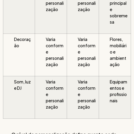
personali
personali
principal
zação
zação
e
sobreme
sa
Decoraç
Varia
Varia
Flores,
ão
conform
conform
mobiliári
e
e
o e
personali
personali
ambient
zação
zação
ação
Som, luz
Varia
Varia
Equipam
e DJ
conform
conform
entos e
e
e
profissio
personali
personali
nais
zação
zação