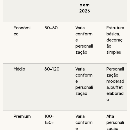
o em
2026
Econômi
50-80
Varia
Estrutura
co
conform
básica,
e
decoraç
personali
ão
zação
simples
Médio
80-120
Varia
Personali
conform
zação
e
moderad
personali
a, buffet
zação
elaborad
o
Premium
100-
Varia
Alta
150+
conform
personali
e
zação,