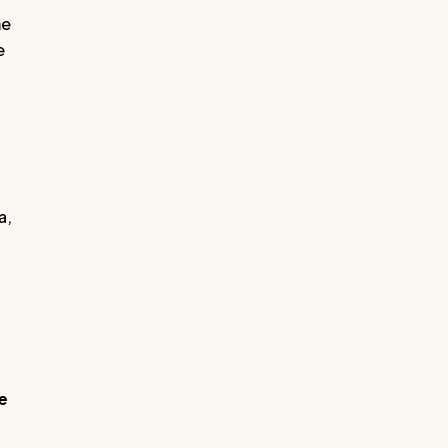
me
e
a,
e