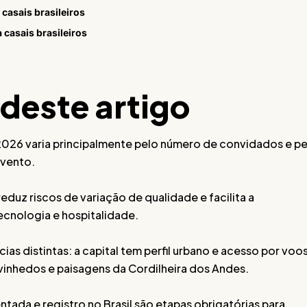
casais brasileiros
casais brasileiros
 deste artigo
026 varia principalmente pelo número de convidados e pe
evento.
uz riscos de variação de qualidade e facilita a
cnologia e hospitalidade.
s distintas: a capital tem perfil urbano e acesso por voo
inhedos e paisagens da Cordilheira dos Andes.
ada e registro no Brasil são etapas obrigatórias para