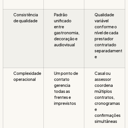
Consistência
Padrão
Qualidade
de qualidade
unificado
variável
entre
conforme o
gastronomia,
nível de cada
decoração e
prestador
audiovisual
contratado
separadament
e
Complexidade
Um ponto de
Casal ou
operacional
contato
assessor
gerencia
coordena
todas as
múltiplos
frentes e
contratos,
imprevistos
cronogramas
e
confirmações
simultâneas