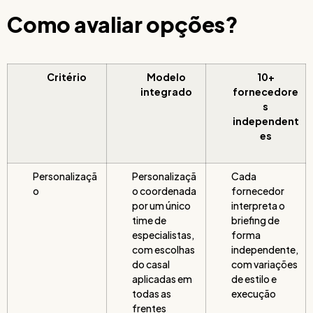
Como avaliar opções?
Critério
Modelo
10+
integrado
fornecedore
s
independent
es
Personalizaçã
Personalizaçã
Cada
o
o coordenada
fornecedor
por um único
interpreta o
time de
briefing de
especialistas,
forma
com escolhas
independente,
do casal
com variações
aplicadas em
de estilo e
todas as
execução
frentes