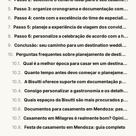
Passo 3: organize cronograma e documentação com antecedência
Passo 4: conte com a excelência do time de especialistas Bisutti
Passo 5: planeje a experiência de viagem dos convidados
Passo 6: personalize a celebração de acordo com a história do casal
Conclusão: seu caminho para um destination wedding bem planejado em 2026
Perguntas frequentes sobre planejamento de destination wedding (FAQ)
Qual é a melhor época para casar em um destination wedding no Brasil ou em Punta Cana?
Quanto tempo antes devo começar o planejamento do meu destination wedding?
A Bisutti oferece suporte com documentação para casamentos internacionais?
Consigo personalizar a gastronomia e os detalhes do meu destination wedding com a Bisutti?
Quais espaços da Bisutti são mais procurados para destination weddings?
Documentos para casamento em Mendoza: passo a passo em 2026
Casamento em Milagres é realmente bom? Opiniões sinceras
Festa de casamento em Mendoza: guia completo