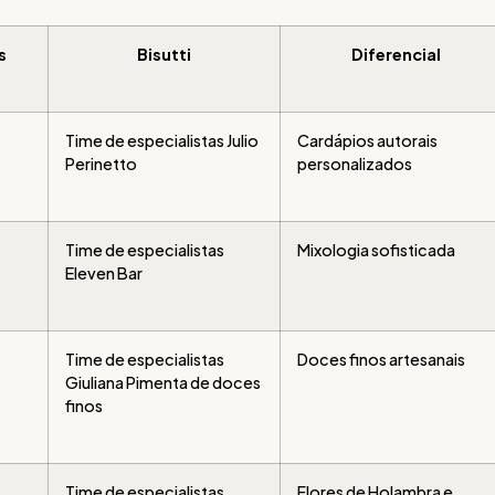
s
Bisutti
Diferencial
Time de especialistas Julio
Cardápios autorais
Perinetto
personalizados
Time de especialistas
Mixologia sofisticada
Eleven Bar
Time de especialistas
Doces finos artesanais
Giuliana Pimenta de doces
finos
Time de especialistas
Flores de Holambra e