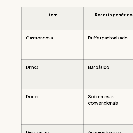
Item
Resorts genérico
Gastronomia
Buffet padronizado
Drinks
Bar básico
Doces
Sobremesas
convencionais
Decoração
Arranjos básicos