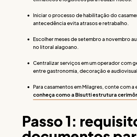
Iniciar o processo de habilitação do casame
antecedência evita atrasos e retrabalho.
Escolher meses de setembro a novembro aume
no litoral alagoano.
Centralizar serviços em um operador com g
entre gastronomia, decoração e audiovisual
Para casamentos em Milagres, conte com a ex
conheça como a Bisutti estrutura cerimôn
Passo 1: requisit
documentos par