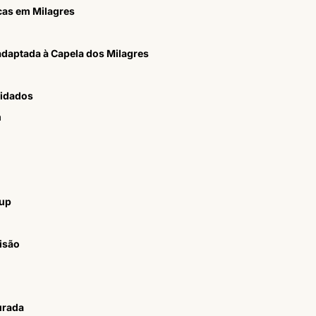
cas em Milagres
adaptada à Capela dos Milagres
vidados
m
kup
isão
urada