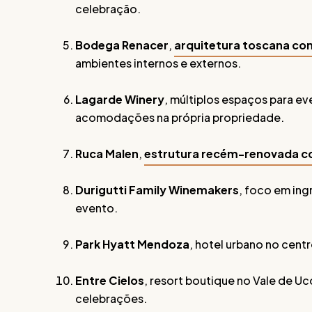
celebração.
Bodega Renacer
,
arquitetura toscana com
ambientes internos e externos.
Lagarde Winery
, múltiplos espaços para ev
acomodações na própria propriedade.
Ruca Malen
,
estrutura recém-renovada com 
Durigutti Family Winemakers
, foco em ing
evento.
Park Hyatt Mendoza
, hotel urbano no centr
Entre Cielos
, resort boutique no Vale de U
celebrações.