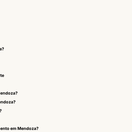
a?
rte
Mendoza?
Mendoza?
?
amento em Mendoza?