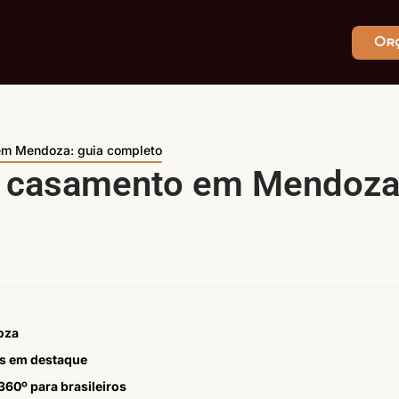
Or
em Mendoza: guia completo
ra casamento em Mendoza
oza
es em destaque
360º para brasileiros