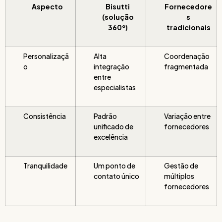
Aspecto
Bisutti
Fornecedore
(solução
s
360º)
tradicionais
Personalizaçã
Alta
Coordenação
o
integração
fragmentada
entre
especialistas
Consistência
Padrão
Variação entre
unificado de
fornecedores
excelência
Tranquilidade
Um ponto de
Gestão de
contato único
múltiplos
fornecedores