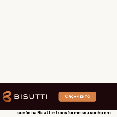
ponto de contato, o que garante consistência e
excelência.
Espaços exclusivos como Bisutti Fazenda
Fortaleza combinam história, natureza e
infraestrutura moderna para eventos de alto
padrão.
Times de especialistas em gastronomia, como o
time de especialistas Julio Perinetto, em
decoração, como o time de especialistas
Mariana Bassi de decoração, e em drinks, como
o Eleven Bar, elevam a sofisticação com
personalização cuidadosa.
Para casamentos em sítio de luxo sem
preocupações,
confie na Bisutti e transforme seu sonho em