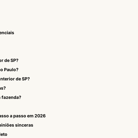
enciais
or de SP?
ão Paulo?
nterior de SP?
as?
m fazenda?
sso a passo em 2026
iniões sinceras
leto