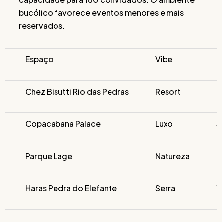
bucólico favorece eventos menores e mais
reservados.
Espaço
Vibe
C
Chez Bisutti Rio das Pedras
Resort
4
Copacabana Palace
Luxo
5
Parque Lage
Natureza
2
Haras Pedra do Elefante
Serra
1