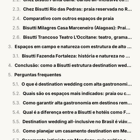
Chez Bisutti Rio das Pedras: praia reservada no Rio de Janeiro
Comparativo com outros espaços de praia
Bisutti Milagres Casa Marceneiro (Alagoas): Praia dos Milagres com logística própria
Bisutti Trancoso Teatro L’Occitane: teatro, gramado e natureza
Espaços em campo e natureza com estrutura de alto padrão
Bisutti Fazenda Fortaleza: história e natureza no Vale do Paraíba
Conclusão: como a Bisutti estrutura destination weddings com alta gastronomia
Perguntas frequentes
O que é destination wedding com alta gastronomia?
Quais são os espaços mais indicados: praia ou campo?
Como garantir alta gastronomia em destinos remotos como Alagoas ou Trancoso?
Qual é a diferença entre a Bisutti e hotéis como Fasano em destination weddings?
Destination wedding all-inclusive no Brasil é viável?
Como planejar um casamento destination em Mendoza