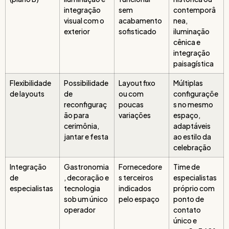
integração
sem
contemporâ
visual com o
acabamento
nea,
exterior
sofisticado
iluminação
cênica e
integração
paisagística
Flexibilidade
Possibilidade
Layout fixo
Múltiplas
de layouts
de
ou com
configuraçõe
reconfiguraç
poucas
s no mesmo
ão para
variações
espaço,
cerimônia,
adaptáveis
jantar e festa
ao estilo da
celebração
Integração
Gastronomia
Fornecedore
Time de
de
, decoração e
s terceiros
especialistas
especialistas
tecnologia
indicados
próprio com
sob um único
pelo espaço
ponto de
operador
contato
único e