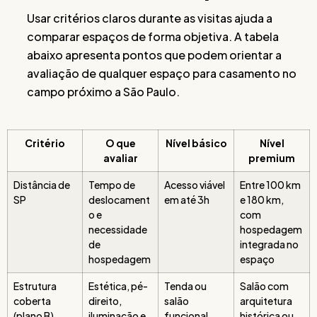
Usar critérios claros durante as visitas ajuda a
comparar espaços de forma objetiva. A tabela
abaixo apresenta pontos que podem orientar a
avaliação de qualquer espaço para casamento no
campo próximo a São Paulo.
Critério
O que
Nível básico
Nível
avaliar
premium
Distância de
Tempo de
Acesso viável
Entre 100 km
SP
deslocament
em até 3h
e 180 km,
o e
com
necessidade
hospedagem
de
integrada no
hospedagem
espaço
Estrutura
Estética, pé-
Tenda ou
Salão com
coberta
direito,
salão
arquitetura
(plano B)
iluminação e
funcional
histórica ou