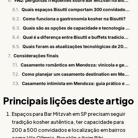
FAQ: perguntas frequentes sobre Bar Mitzvah na Bisutti
Quais espaços Bisutti comportam 300 convidados para Bar Mitzvah em SP?
Como funciona a gastronomia kosher na Bisutti?
Quais são as opções de capacidade e tecnologia em Vila Olímpia?
Qual é a diferença entre Bisutti e buffets tradicionais para Bar Mitzvah?
Quais foram as atualizações tecnológicas de 2026 nos espaços?
Considerações finais
Casamento romântico em Mendoza: vinícola e gestão 360°
Como planejar um casamento destination em Mendoza
Casamento intimista em Mendoza: guia prático e estratégico
Principais lições deste artigo
Espaços para Bar Mitzvah em SP precisam seguir
tradição kosher autêntica, ter capacidade para
200 a 500 convidados e localização em bairros
como Vila Olímpia, Brooklin e Itaim Bibi.