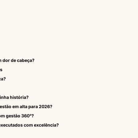
m dor de cabeça?
os
ca?
inha história?
estão em alta para 2026?
om gestão 360°?
 executados com excelência?