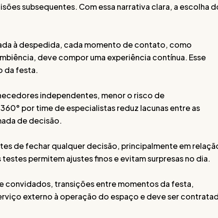
sões subsequentes. Com essa narrativa clara, a escolha d
gada à despedida, cada momento de contato, como
mbiência, deve compor uma experiência contínua. Esse
o da festa.
necedores independentes, menor o risco de
60° por time de especialistas reduz lacunas entre as
omada de decisão.
tes de fechar qualquer decisão, principalmente em relaçã
testes permitem ajustes finos e evitam surpresas no dia.
de convidados, transições entre momentos da festa,
erviço externo à operação do espaço e deve ser contrata