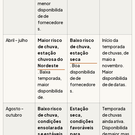
menor
disponibilida
de de
fornecedore
s.
Abril – julho
Maior risco
Baixo risco
Início da
de chuva,
de chuva,
temporada
estação
estação
de chuvas, de
chuvosa do
seca
maio a
Nordeste
. Boa
novembro.
. Baixa
disponibilida
Maior
temporada,
de de
disponibilida
maior
fornecedore
de de datas.
disponibilida
s.
de.
Agosto –
Baixo risco
Estação
Temporada
outubro
de chuva,
seca,
de chuvas
condições
condições
ainda ativa.
ensolarada
favoráveis
Disponibilida
s e estáveis
para
de maior, mas