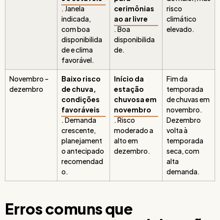
. Janela
cerimônias
risco
indicada,
ao ar livre
climático
com boa
. Boa
elevado.
disponibilida
disponibilida
de e clima
de.
favorável.
Novembro –
Baixo risco
Início da
Fim da
dezembro
de chuva,
estação
temporada
condições
chuvosa em
de chuvas em
favoráveis
novembro
novembro.
. Demanda
. Risco
Dezembro
crescente,
moderado a
volta à
planejament
alto em
temporada
o antecipado
dezembro.
seca, com
recomendad
alta
o.
demanda.
Erros comuns que