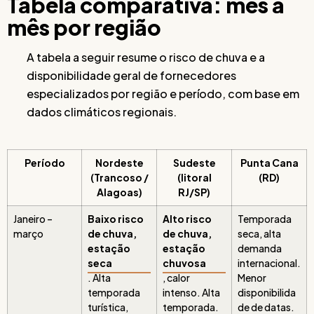
Tabela comparativa: mês a
mês por região
A tabela a seguir resume o risco de chuva e a
disponibilidade geral de fornecedores
especializados por região e período, com base em
dados climáticos regionais.
Período
Nordeste
Sudeste
Punta Cana
(Trancoso /
(litoral
(RD)
Alagoas)
RJ/SP)
Janeiro –
Baixo risco
Alto risco
Temporada
março
de chuva,
de chuva,
seca, alta
estação
estação
demanda
seca
chuvosa
internacional.
. Alta
, calor
Menor
temporada
intenso. Alta
disponibilida
turística,
temporada.
de de datas.