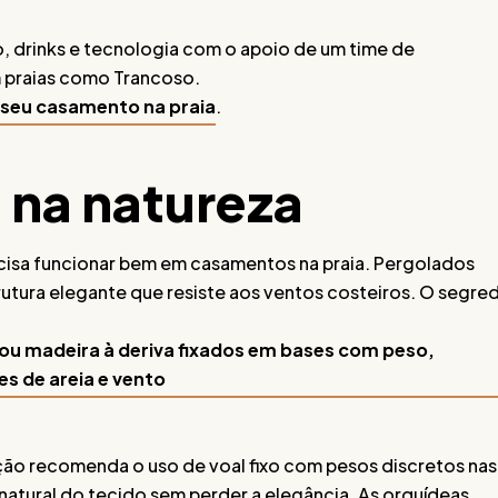
o, drinks e tecnologia com o apoio de um time de
m praias como Trancoso.
o seu casamento na praia
.
o na natureza
recisa funcionar bem em casamentos na praia. Pergolados
utura elegante que resiste aos ventos costeiros. O segre
u madeira à deriva fixados em bases com peso,
 de areia e vento
ção recomenda o uso de voal fixo com pesos discretos nas
atural do tecido sem perder a elegância. As orquídeas