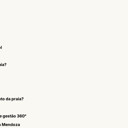
l
aia?
to da praia?
e gestão 360°
em Mendoza