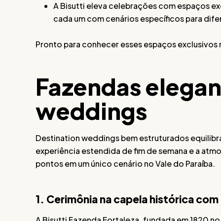
A Bisutti eleva celebrações com espaços ex
cada um com cenários específicos para dife
Pronto para conhecer esses espaços exclusivos n
Fazendas elegan
weddings
Destination weddings bem estruturados equilibr
experiência estendida de fim de semana e a atmosf
pontos em um único cenário no Vale do Paraíba.
1. Cerimônia na capela histórica c
A Bisutti Fazenda Fortaleza, fundada em 1820 no