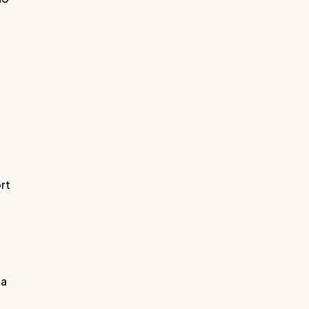
rt
na