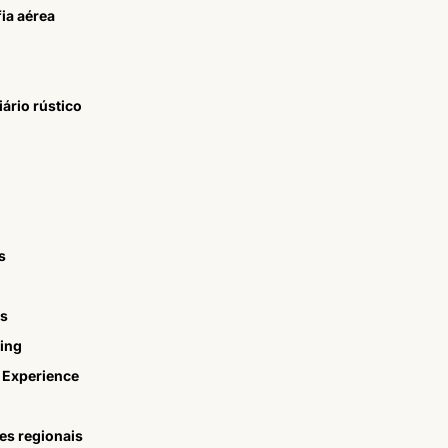
ia aérea
ário rústico
s
as
ling
X Experience
tes regionais