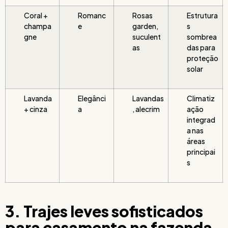
Coral +
Romanc
Rosas
Estrutura
champa
e
garden,
s
gne
suculent
sombrea
as
das para
proteção
solar
Lavanda
Elegânci
Lavandas
Climatiz
+ cinza
a
, alecrim
ação
integrad
a nas
áreas
principai
s
3. Trajes leves sofisticados
para casamento na fazenda