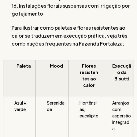
16. Instalações florais suspensas com irrigação por
gotejamento
Para ilustrar como paletas e flores resistentes ao
calor se traduzem em execução prática, veja três
combinações frequentes na Fazenda Fortaleza:
Paleta
Mood
Flores
Execuçã
resisten
o da
tes ao
Bisutti
calor
Azul +
Serenida
Hortênsi
Arranjos
verde
de
as,
com
eucalipto
aspersão
integrad
a