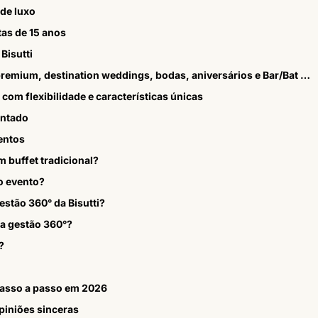
de luxo
tas de 15 anos
Bisutti
Exemplos práticos de aplicação em casamentos premium, destination weddings, bodas, aniversários e Bar/Bat Mitzvah
com flexibilidade e características únicas
entado
entos
m buffet tradicional?
do evento?
estão 360° da Bisutti?
a gestão 360°?
?
asso a passo em 2026
iniões sinceras