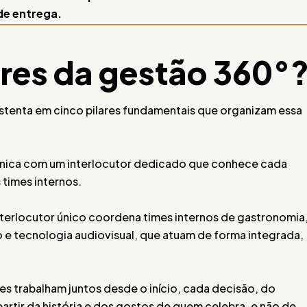
 de entrega.
ares da gestão 360°
ustenta em cinco pilares fundamentais que organizam essa
unica com um interlocutor dedicado que conhece cada
times internos.
nterlocutor único coordena times internos de gastronomia
o e tecnologia audiovisual, que atuam de forma integrada,
s trabalham juntos desde o início, cada decisão, do
 partir da história e dos gostos de quem celebra, e não de