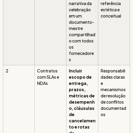
narrativa da
referência
celebração
estética e
em um
conceitual
documento-
mestre
compartilhad
o com todos
os
fornecedore
s
2
Contratos
Incluir
Responsabili
com SLAs e
escopo de
dades claras
NDAs
entrega,
e
prazos,
mecanismos
métricas de
de resolução
desempenh
de conflitos
o, cláusulas
documentad
de
os
cancelamen
to e rotas