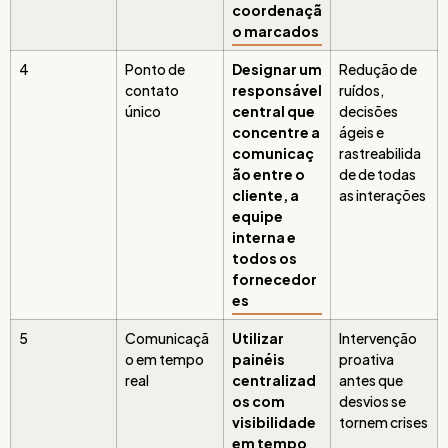
coordenaçã
o marcados
4
Ponto de
Designar um
Redução de
contato
responsável
ruídos,
único
central que
decisões
concentre a
ágeis e
comunicaç
rastreabilida
ão entre o
de de todas
cliente, a
as interações
equipe
interna e
todos os
fornecedor
es
5
Comunicaçã
Utilizar
Intervenção
o em tempo
painéis
proativa
real
centralizad
antes que
os com
desvios se
visibilidade
tornem crises
em tempo