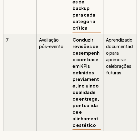
es de
backup
para cada
categoria
crítica
7
Avaliação
Conduzir
Aprendizado
pós-evento
revisões de
documentad
desempenh
o para
o com base
aprimorar
em KPIs
celebrações
definidos
futuras
previament
e, incluindo
qualidade
de entrega,
pontualida
de e
alinhament
o estético