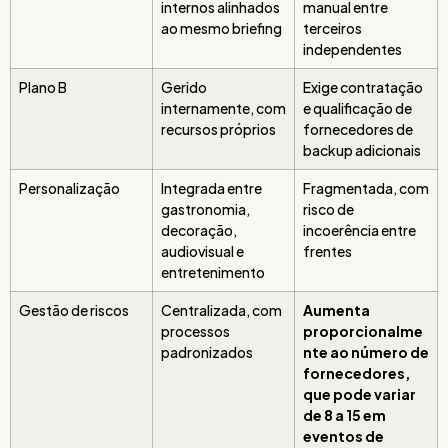
internos alinhados
manual entre
ao mesmo briefing
terceiros
independentes
Plano B
Gerido
Exige contratação
internamente, com
e qualificação de
recursos próprios
fornecedores de
backup adicionais
Personalização
Integrada entre
Fragmentada, com
gastronomia,
risco de
decoração,
incoerência entre
audiovisual e
frentes
entretenimento
Gestão de riscos
Centralizada, com
Aumenta
processos
proporcionalme
padronizados
nte ao número de
fornecedores,
que pode variar
de 8 a 15 em
eventos de