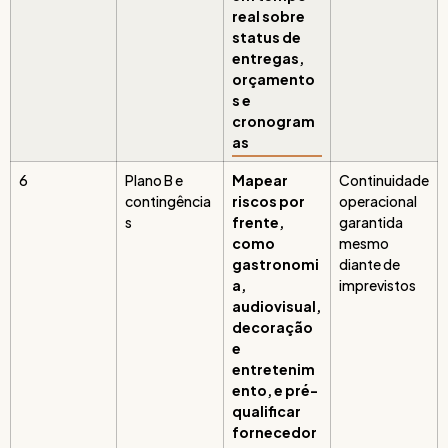
real sobre
status de
entregas,
orçamento
s e
cronogram
as
6
Plano B e
Mapear
Continuidade
contingência
riscos por
operacional
s
frente,
garantida
como
mesmo
gastronomi
diante de
a,
imprevistos
audiovisual,
decoração
e
entretenim
ento, e pré-
qualificar
fornecedor