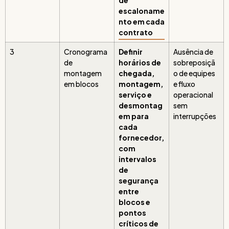
de
escaloname
nto em cada
contrato
3
Cronograma
Definir
Ausência de
de
horários de
sobreposiçã
montagem
chegada,
o de equipes
em blocos
montagem,
e fluxo
serviço e
operacional
desmontag
sem
em para
interrupções
cada
fornecedor,
com
intervalos
de
segurança
entre
blocos e
pontos
críticos de