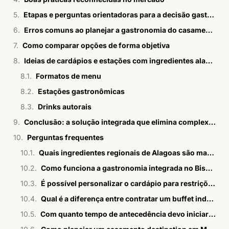
Etapas e perguntas orientadoras para a decisão gastronômica
Erros comuns ao planejar a gastronomia do casamento
Como comparar opções de forma objetiva
Ideias de cardápios e estações com ingredientes alagoanos
Formatos de menu
Estações gastronômicas
Drinks autorais
Conclusão: a solução integrada que elimina complexidade
Perguntas frequentes
Quais ingredientes regionais de Alagoas são mais usados em menus de casamento sofisticados?
Como funciona a gastronomia integrada no Bisutti Milagres Casa Marceneiro?
É possível personalizar o cardápio para restrições alimentares dos convidados?
Qual é a diferença entre contratar um buffet independente e optar pela operação integrada da Bisutti?
Com quanto tempo de antecedência devo iniciar o planejamento gastronômico do meu casamento em São Miguel dos Milagres?