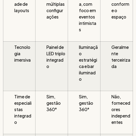
ade de
múltiplas
a, com
conform
layouts
configur
foco em
e o
ações
eventos
espaço
intimista
s
Tecnolo
Painel de
Iluminaçã
Geralme
gia
LED triplo
o
nte
imersiva
integrad
estratégi
terceiriza
o
ca e bar
da
iluminad
o
Time de
Sim,
Sim,
Não,
especiali
gestão
gestão
forneced
stas
360°
360°
ores
integrad
independ
o
entes