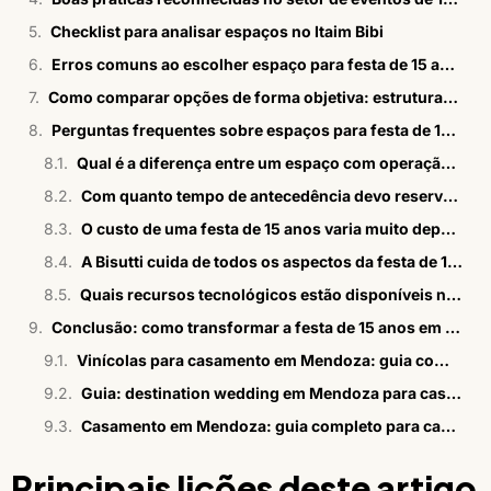
Checklist para analisar espaços no Itaim Bibi
Erros comuns ao escolher espaço para festa de 15 anos e como evitá-los
Como comparar opções de forma objetiva: estrutura, flexibilidade, especialização e personalização
Perguntas frequentes sobre espaços para festa de 15 anos no Itaim Bibi
Qual é a diferença entre um espaço com operação integrada e um salão convencional?
Com quanto tempo de antecedência devo reservar o espaço para a festa de 15 anos no Itaim Bibi?
O custo de uma festa de 15 anos varia muito dependendo do espaço escolhido?
A Bisutti cuida de todos os aspectos da festa de 15 anos?
Quais recursos tecnológicos estão disponíveis nos espaços da Bisutti no Itaim Bibi?
Conclusão: como transformar a festa de 15 anos em um momento inesquecível
Vinícolas para casamento em Mendoza: guia completo 2026
Guia: destination wedding em Mendoza para casais brasileiros
Casamento em Mendoza: guia completo para casais brasileiros
Principais lições deste artigo