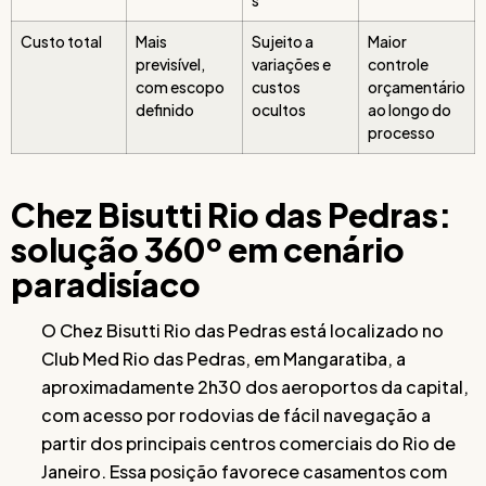
s
Custo total
Mais
Sujeito a
Maior
previsível,
variações e
controle
com escopo
custos
orçamentário
definido
ocultos
ao longo do
processo
Chez Bisutti Rio das Pedras:
solução 360º em cenário
paradisíaco
O Chez Bisutti Rio das Pedras está localizado no
Club Med Rio das Pedras, em Mangaratiba, a
aproximadamente 2h30 dos aeroportos da capital,
com acesso por rodovias de fácil navegação a
partir dos principais centros comerciais do Rio de
Janeiro. Essa posição favorece casamentos com