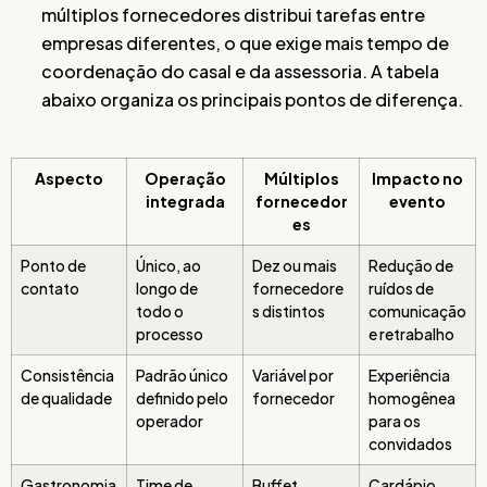
múltiplos fornecedores distribui tarefas entre
empresas diferentes, o que exige mais tempo de
coordenação do casal e da assessoria. A tabela
abaixo organiza os principais pontos de diferença.
Aspecto
Operação
Múltiplos
Impacto no
integrada
fornecedor
evento
es
Ponto de
Único, ao
Dez ou mais
Redução de
contato
longo de
fornecedore
ruídos de
todo o
s distintos
comunicação
processo
e retrabalho
Consistência
Padrão único
Variável por
Experiência
de qualidade
definido pelo
fornecedor
homogênea
operador
para os
convidados
Gastronomia
Time de
Buffet
Cardápio