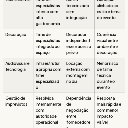
especialistas
terceirizado
alinhado ao
interno com
sem
estilo e tema
alta
integração
do evento
gastronomia
Decoração
Time de
Decorador
Coerência
especialistas
independent
visual entre
integrado ao
e sem acesso
ambiente e
espaço
prévio
decoração
Audiovisual e
Infraestrutur
Locação
Menor risco
tecnologia
a própria com
externa com
de falha
time
montagem
técnica
especializad
no dia
durante o
o
evento
Gestão de
Resolvida
Dependência
Resposta
imprevistos
internamente
de
mais rápida e
com
negociação
com menor
autoridade
entre
impacto
operacional
fornecedore
visível