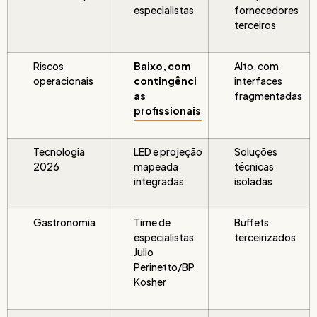
especialistas
fornecedores
terceiros
Riscos
Baixo, com
Alto, com
operacionais
contingênci
interfaces
as
fragmentadas
profissionais
Tecnologia
LED e projeção
Soluções
2026
mapeada
técnicas
integradas
isoladas
Gastronomia
Time de
Buffets
especialistas
terceirizados
Julio
Perinetto/BP
Kosher