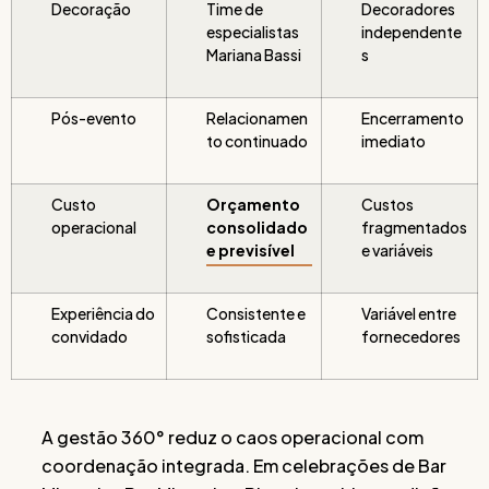
Decoração
Time de
Decoradores
especialistas
independente
Mariana Bassi
s
Pós-evento
Relacionamen
Encerramento
to continuado
imediato
Custo
Orçamento
Custos
operacional
consolidado
fragmentados
e previsível
e variáveis
Experiência do
Consistente e
Variável entre
convidado
sofisticada
fornecedores
A gestão 360° reduz o caos operacional com
coordenação integrada. Em celebrações de Bar