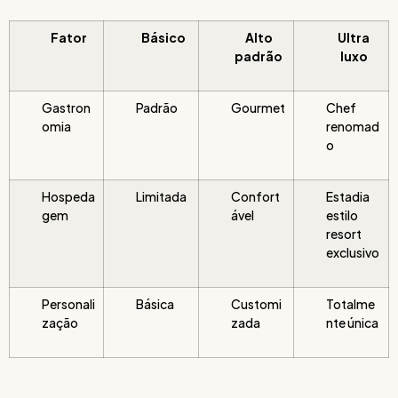
Fator
Básico
Alto
Ultra
padrão
luxo
Gastron
Padrão
Gourmet
Chef
omia
renomad
o
Hospeda
Limitada
Confort
Estadia
gem
ável
estilo
resort
exclusivo
Personali
Básica
Customi
Totalme
zação
zada
nte única