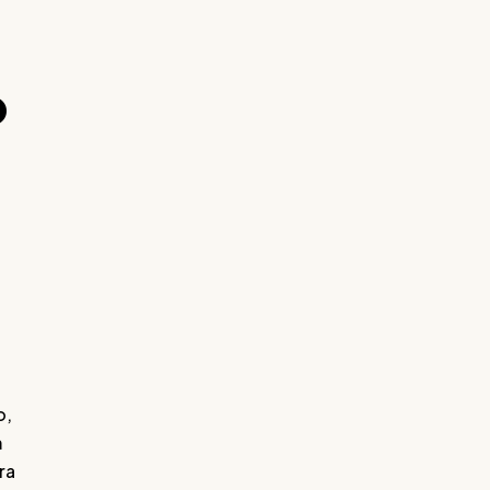
o
o,
m
ra