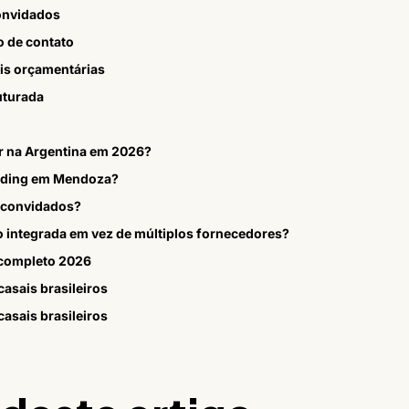
convidados
 de contato
eis orçamentárias
uturada
r na Argentina em 2026?
edding em Mendoza?
s convidados?
 integrada em vez de múltiplos fornecedores?
 completo 2026
asais brasileiros
asais brasileiros