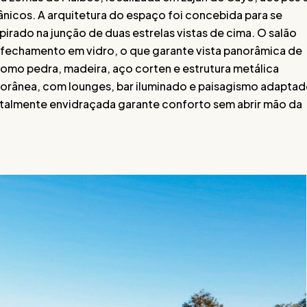
ânicos. A arquitetura do espaço foi concebida para se
irado na junção de duas estrelas vistas de cima. O salão
 e fechamento em vidro, o que garante vista panorâmica de
 como pedra, madeira, aço corten e estrutura metálica
rânea, com lounges, bar iluminado e paisagismo adapta
 totalmente envidraçada garante conforto sem abrir mão da