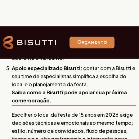
Gestão integrada do evento:
concentrar serviços
em um time de especialistas diminui riscos de falhas
de comunicação entre fornecedores.
Planejamento focado em experiência:
integrar
alta gastronomia, decoração autoral, tecnologia e
serviços complementares torna o evento mais
coerente e marcante.
Apoio especializado Bisutti:
contar com a Bisutti e
seu time de especialistas simplifica a escolha do
local e o planejamento da festa.
Saiba como a Bisutti pode apoiar sua próxima
comemoração.
Escolher o local da festa de 15 anos em 2026 exige
decisões técnicas e emocionais ao mesmo tempo:
estilo, número de convidados, fluxo de pessoas,
tecnologia, alta gastronomia e integração entre