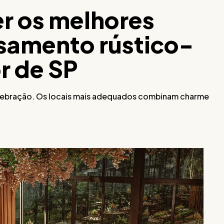
er os melhores
samento rústico-
or de SP
celebração. Os locais mais adequados combinam charme