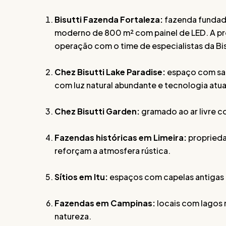
Bisutti Fazenda Fortaleza:
fazenda fundada
moderno de 800 m² com painel de LED. A p
operação com o time de especialistas da Bis
Chez Bisutti Lake Paradise:
espaço com sal
com luz natural abundante e tecnologia atua
Chez Bisutti Garden:
gramado ao ar livre co
Fazendas históricas em Limeira:
proprieda
reforçam a atmosfera rústica.
Sítios em Itu:
espaços com capelas antigas e
Fazendas em Campinas:
locais com lagos 
natureza.