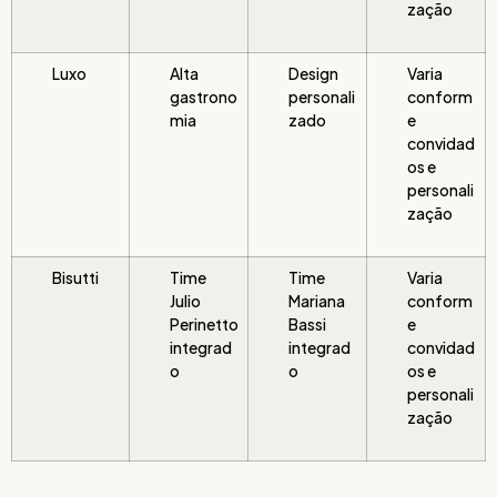
zação
Luxo
Alta
Design
Varia
gastrono
personali
conform
mia
zado
e
convidad
os e
personali
zação
Bisutti
Time
Time
Varia
Julio
Mariana
conform
Perinetto
Bassi
e
integrad
integrad
convidad
o
o
os e
personali
zação