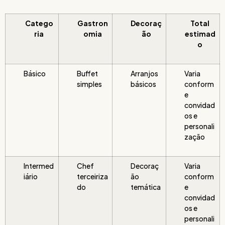
Catego
Gastron
Decoraç
Total
ria
omia
ão
estimad
o
Básico
Buffet
Arranjos
Varia
simples
básicos
conform
e
convidad
os e
personali
zação
Intermed
Chef
Decoraç
Varia
iário
terceiriza
ão
conform
do
temática
e
convidad
os e
personali