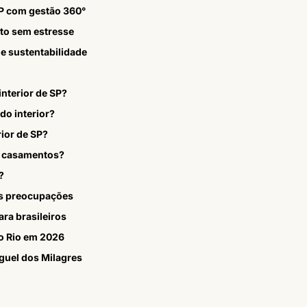
SP com gestão 360°
nto sem estresse
 e sustentabilidade
nterior de SP?
do interior?
rior de SP?
ra casamentos?
?
os preocupações
ra brasileiros
o Rio em 2026
guel dos Milagres