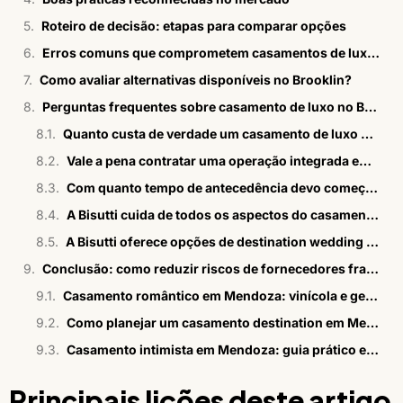
Roteiro de decisão: etapas para comparar opções
Erros comuns que comprometem casamentos de luxo no Brooklin
Como avaliar alternativas disponíveis no Brooklin?
Perguntas frequentes sobre casamento de luxo no Brooklin
Quanto custa de verdade um casamento de luxo no Brooklin?
Vale a pena contratar uma operação integrada em vez de montar minha própria equipe de fornecedores?
Com quanto tempo de antecedência devo começar a planejar meu casamento no Brooklin?
A Bisutti cuida de todos os aspectos do casamento, incluindo convites e lista de convidados?
A Bisutti oferece opções de destination wedding para casais que desejam algo além do Brooklin?
Conclusão: como reduzir riscos de fornecedores fragmentados
Casamento romântico em Mendoza: vinícola e gestão 360°
Como planejar um casamento destination em Mendoza
Casamento intimista em Mendoza: guia prático e estratégico
Principais lições deste artigo