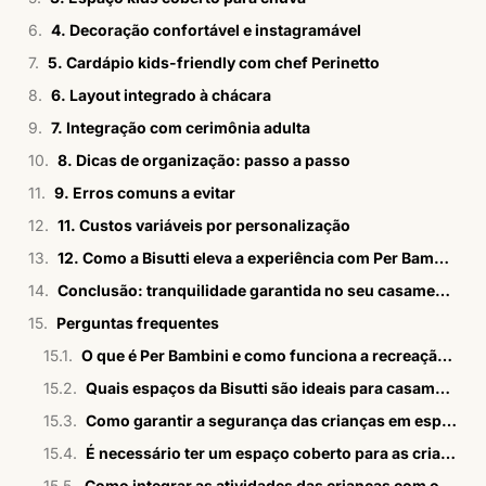
4. Decoração confortável e instagramável
5. Cardápio kids-friendly com chef Perinetto
6. Layout integrado à chácara
7. Integração com cerimônia adulta
8. Dicas de organização: passo a passo
9. Erros comuns a evitar
11. Custos variáveis por personalização
12. Como a Bisutti eleva a experiência com Per Bambini e espaços exclusivos
Conclusão: tranquilidade garantida no seu casamento em chácara kids
Perguntas frequentes
O que é Per Bambini e como funciona a recreação infantil da Bisutti?
Quais espaços da Bisutti são ideais para casamentos em chácara com crianças?
Como garantir a segurança das crianças em espaços rurais durante o casamento?
É necessário ter um espaço coberto para as crianças durante o casamento em chácara?
Como integrar as atividades das crianças com os momentos principais do casamento?