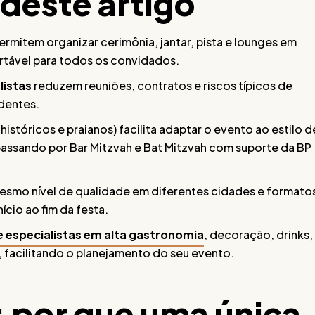
 deste artigo
ermitem organizar cerimônia, jantar, pista e lounges em
rtável para todos os convidados.
listas
reduzem reuniões, contratos e riscos típicos de
dentes.
 históricos e praianos) facilita adaptar o evento ao estilo d
 passando por Bar Mitzvah e Bat Mitzvah com suporte da BP
smo nível de qualidade em diferentes cidades e formato
cio ao fim da festa.
e especialistas em alta gastronomia
, decoração, drinks,
l, facilitando o planejamento do seu evento.
: por que uma única