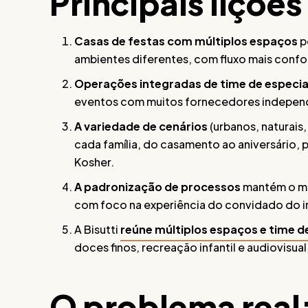
Principais lições
Casas de festas com múltiplos espaços
p
ambientes diferentes, com fluxo mais confo
Operações integradas de time de especia
eventos com muitos fornecedores indepen
A variedade de cenários
(urbanos, naturais,
cada família, do casamento ao aniversário,
Kosher.
A padronização de processos
mantém o me
com foco na experiência do convidado do iní
A Bisutti
reúne múltiplos espaços e time d
doces finos, recreação infantil e audiovisua
O problema real