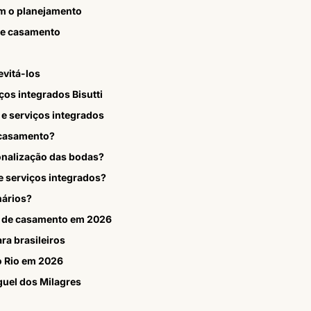
am o planejamento
 de casamento
vitá-los
ços integrados Bisutti
e serviços integrados
 casamento?
onalização das bodas?
e serviços integrados?
nários?
s de casamento em 2026
a brasileiros
o Rio em 2026
uel dos Milagres