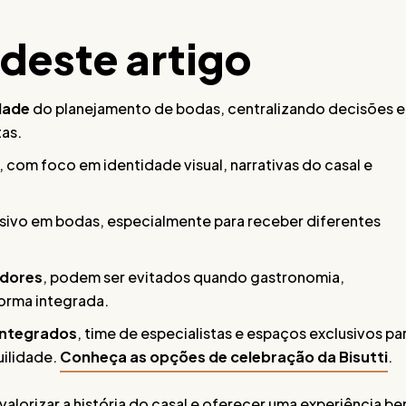
 deste artigo
dade
do planejamento de bodas, centralizando decisões 
as.
, com foco em identidade visual, narrativas do casal e
sivo em bodas, especialmente para receber diferentes
edores
, podem ser evitados quando gastronomia,
orma integrada.
 integrados
, time de especialistas e espaços exclusivos pa
uilidade.
Conheça as opções de celebração da Bisutti
.
alorizar a história do casal e oferecer uma experiência b