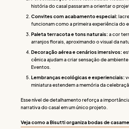
história do casal passaram a orientar o pro
Convites com acabamento especial:
lacre
funcionam como a primeira experiência do 
Paleta terracota e tons naturais:
a cor te
arranjos florais, aproximando o visual da nat
Decoração aérea e cenários imersivos:
est
cênica ajudam a criar sensação de ambiente 
Eventos.
Lembranças ecológicas e experienciais:
v
miniatura estendem a memória da celebraç
Esse nível de detalhamento reforça a importância
narrativa do casal em um único projeto.
Veja como a Bisutti organiza bodas de casam