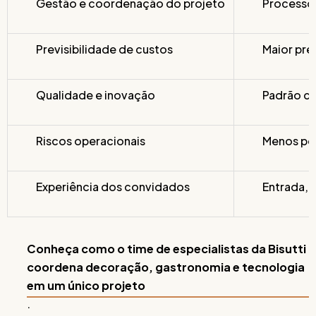
Gestão e coordenação do projeto
Processo 
Previsibilidade de custos
Maior pre
Qualidade e inovação
Padrão co
Riscos operacionais
Menos pon
Experiência dos convidados
Entrada, 
Conheça como o time de especialistas da Bisutti
coordena decoração, gastronomia e tecnologia
em um único projeto
.