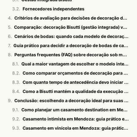
Fornecedores independentes
Critérios de avaliação para decisões de decoração de bodas de casamento de alto padrão
Comparação: decoração Bisutti (gestão integrada) vs. fornecedores independentes
Cenários de bodas: quando cada modelo de decoração se destaca
Guia prático para decidir a decoração de bodas de casamento
Perguntas frequentes (FAQ) sobre decoração sob medida para bodas de casamento
Qual a maior vantagem de escolher o modelo integrado da Bisutti para minhas bodas?
Como comparar orçamentos de decoração para bodas e reduzir riscos de surpresas?
Com quanto tempo de antecedência devo iniciar o planejamento da decoração das bodas?
Como a Bisutti mantém a qualidade da execução mesmo com alta personalização?
Conclusão: escolhendo a decoração ideal para suas bodas de casamento com a Bisutti
Como planejar um casamento destination em Mendoza
Casamento intimista em Mendoza: guia prático e estratégico
Casamento em vinícola em Mendoza: guia prático para casais