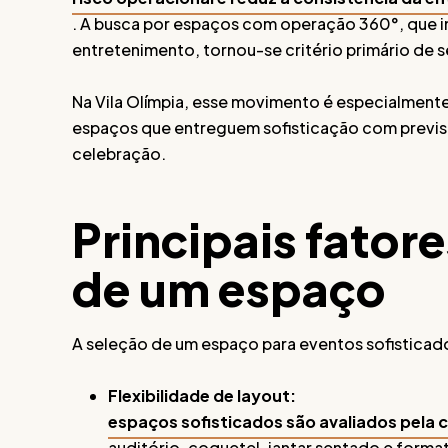
. A busca por espaços com operação 360°, que 
entretenimento, tornou-se critério primário de s
Na Vila Olímpia, esse movimento é especialmente 
espaços que entreguem sofisticação com previs
celebração.
Principais fatore
de um espaço
A seleção de um espaço para eventos sofisticados
Flexibilidade de layout:
espaços sofisticados são avaliados pela 
auditório, coquetel, jantar sentado e for