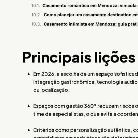
Casamento romântico em Mendoza: vinícola 
Como planejar um casamento destination 
Casamento intimista em Mendoza: guia práti
Principais lições
Em 2026, a escolha de um espaço sofisticado 
integração gastronômica, tecnologia audio
ou localização.
Espaços com gestão 360° reduzem riscos op
time de especialistas, o que evita a coord
Critérios como personalização autêntica, c
especialistas em cada etapa são determinan