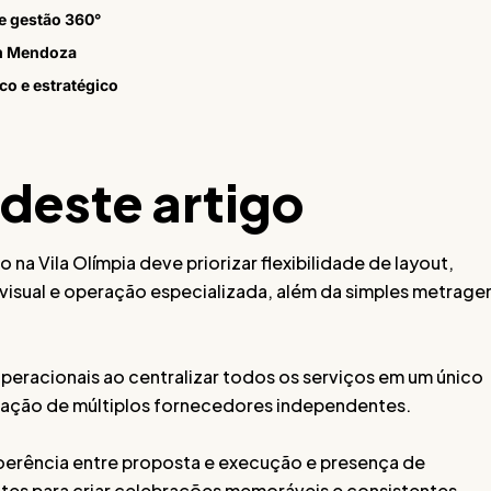
e gestão 360°
em Mendoza
co e estratégico
 deste artigo
na Vila Olímpia deve priorizar flexibilidade de layout,
visual e operação especializada, além da simples metrag
eracionais ao centralizar todos os serviços em um único
enação de múltiplos fornecedores independentes.
oerência entre proposta e execução e presença de
tes para criar celebrações memoráveis e consistentes.