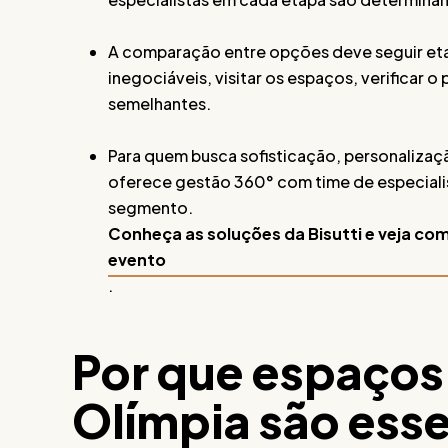
A comparação entre opções deve seguir etapas
inegociáveis, visitar os espaços, verificar 
semelhantes.
Para quem busca sofisticação, personalização
oferece gestão 360° com time de especiali
segmento.
Conheça as soluções da Bisutti e veja co
evento
.
Por que espaços 
Olímpia são ess